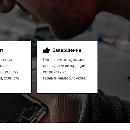
нт
Завершение
оводит
После ремонта, вы или
ение
наш курьер возвращает
 используя
устройство с
и, если это
гарантийным бланком.