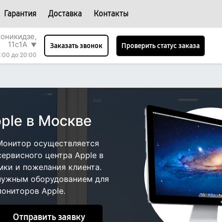
Гарантия
Доставка
Контакты
оникидзе,
11с1А
▼
Проверить статус заказа
Заказать звонок
0:00 до 20:00
ple в Москве
Монитор осуществляется
сервисного центра Apple в
мки и пожелания клиента.
 нужным оборудованием для
ониторов Apple.
Отправить заявку