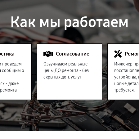
Как мы работаем
остика
Согласование
Ремо
о проведем
Озвучиваем реальные
Инженер пр
и сообщим о
цены ДО ремонта - без
восстановл
скрытых доп. услуг
устройства,
ях - даже
новые детал
 ремонта
требуется.