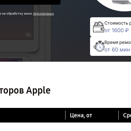
е на обработку моих
персональных
Стоимость 
от 1600 ₽
Время ремо
от 60 мин
торов Apple
Цена, от
Ср