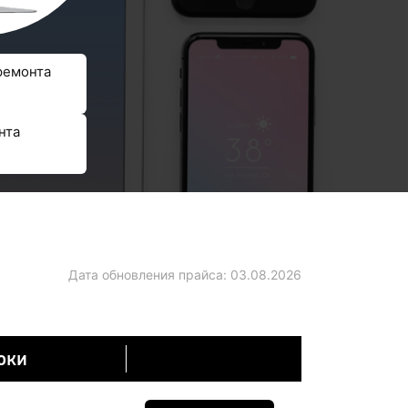
ремонта
нта
Дата обновления прайса:
03.08.2026
оки