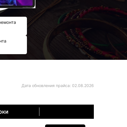
ремонта
нта
Дата обновления прайса:
02.08.2026
оки