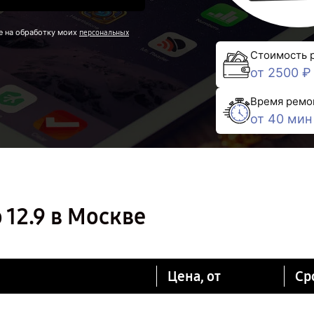
е на обработку моих
персональных
Стоимость 
от 2500 ₽
Время ремо
от 40 мин
 12.9 в Москве
Цена, от
Ср