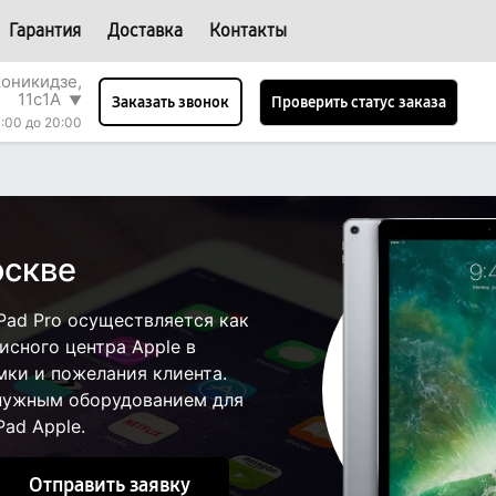
Гарантия
Доставка
Контакты
оникидзе,
11с1А
▼
Проверить статус заказа
Заказать звонок
0:00 до 20:00
оскве
Pad Pro осуществляется как
висного центра Apple в
мки и пожелания клиента.
 нужным оборудованием для
ad Apple.
Отправить заявку