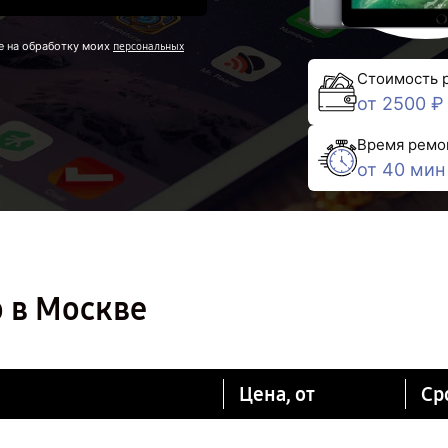
е на обработку моих
персональных
Стоимость 
от 2500 ₽
Время ремо
от 40 мин
o в Москве
Цена, от
Ср