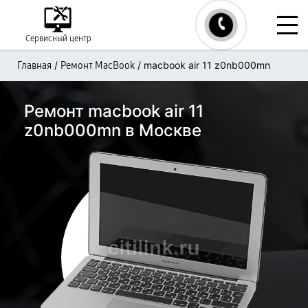
Сервисный центр
/
/
macbook air 11 z0nb000mn
Главная
Ремонт MacBook
Ремонт macbook air 11
z0nb000mn в Москве